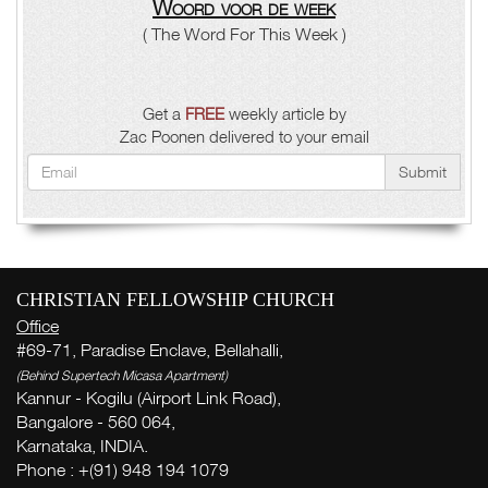
Woord voor de week
( The Word For This Week )
Get a
FREE
weekly article by
Zac Poonen delivered to your email
Submit
CHRISTIAN FELLOWSHIP CHURCH
Office
#69-71, Paradise Enclave, Bellahalli,
(Behind Supertech Micasa Apartment)
Kannur - Kogilu (Airport Link Road),
Bangalore - 560 064,
Karnataka, INDIA.
Phone : +(91) 948 194 1079