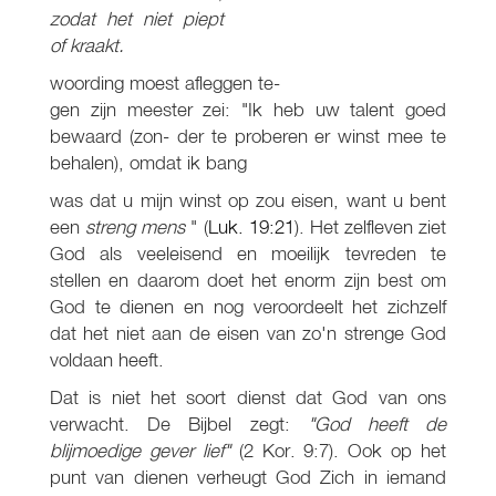
zodat het niet piept
of kraakt.
woording moest afleggen te-
gen zijn meester zei: "Ik heb uw talent goed
bewaard (zon- der te proberen er winst mee te
behalen), omdat ik bang
was dat u mijn winst op zou eisen, want u bent
een
streng mens
" (
Luk. 19:21
). Het zelfleven ziet
God als veeleisend en moeilijk tevreden te
stellen en daarom doet het enorm zijn best om
God te dienen en nog veroordeelt het zichzelf
dat het niet aan de eisen van zo'n strenge God
voldaan heeft.
Dat is niet het soort dienst dat God van ons
verwacht. De Bijbel zegt:
"God
heeft de
blijmoedige gever lief"
(2 Kor. 9:7). Ook op het
punt van dienen verheugt God Zich in iemand