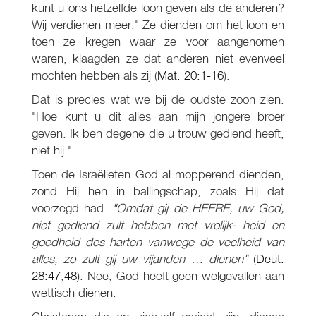
kunt u ons hetzelfde loon geven als de anderen?
Wij verdienen meer." Ze dienden om het loon en
toen ze kregen waar ze voor aangenomen
waren, klaagden ze dat anderen niet evenveel
mochten hebben als zij (
Mat. 20:1-16
).
Dat is precies wat we bij de oudste zoon zien.
"Hoe kunt u dit alles aan mijn jongere broer
geven. Ik ben degene die u trouw gediend heeft,
niet hij."
Toen de Israëlieten God al mopperend dienden,
zond Hij hen in ballingschap, zoals Hij dat
voorzegd had:
"Omdat
gij
de HEERE
,
uw God,
niet gediend zult hebben met vrolijk- heid en
goedheid des harten vanwege de veelheid van
alles, zo zult gij uw vijanden … dienen"
(
Deut.
28:47
,
48
). Nee, God heeft geen welgevallen aan
wettisch dienen.