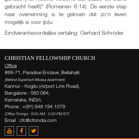
gebracht heeft)" (Romeinen 6:14). De eerste stap
Live
naar overwinning is te geloven dat zo'n leven
mogelijk is voor (jo)u.
More
Eindverantwoordelijke vertaling: Gerhard Schröder
W
v
CHRISTIAN FELLOWSHIP CHURCH
Office
#69-71, Paradise Enclave, Bellahalli,
( Th
Thi
(Behind Supertech Micasa Apartment)
Kannur - Kogilu (Airport Link Road),
Bangalore - 560 064,
Karnataka, INDIA.
Ge
Phone : +(91) 948 194 1079
week
(Office Timings : 9:00 AM - 5:00 PM IST)
Email :
cfc@cfcindia.com
Zac
del
yo