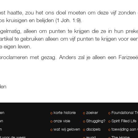
 haatte, zou het ons doel moeten om deze vijf zonden 
kruisigen en belijden (
1 Joh. 1:9
).
regelmatig, alleen om punten te krijgen die ze in hun pre
tikel te gebruiken alleen om vijf punten te krijgen voor e
e eigen leven.
roclameren met gezag. Anders zal je alleen een Farizeeër 
den
len
korte historie
zoeker
Foundational T
en
onze visie
Struggling?
Spirit Filled Life
n
wat wij geloven
discipels
toewijding aan 
 voor de week
jeugd
The Home