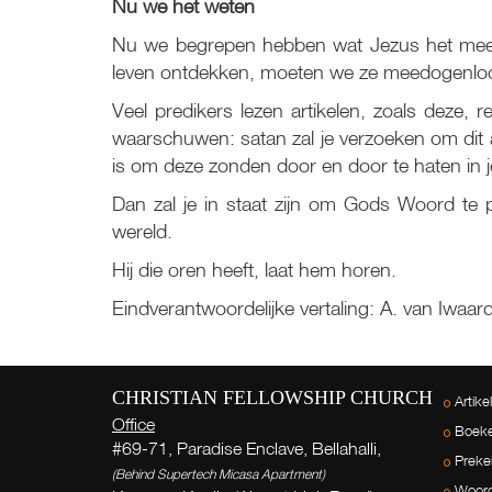
Nu we het weten
Nu we begrepen hebben wat Jezus het meest
leven ontdekken, moeten we ze meedogenloos 
Veel predikers lezen artikelen, zoals deze, 
waarschuwen: satan zal je verzoeken om dit ar
is om deze zonden door en door te haten in j
Dan zal je in staat zijn om Gods Woord te p
wereld.
Hij die oren heeft, laat hem horen.
Eindverantwoordelijke vertaling: A. van Iwaar
CHRISTIAN FELLOWSHIP CHURCH
Artike
Office
Boek
#69-71, Paradise Enclave, Bellahalli,
Preke
(Behind Supertech Micasa Apartment)
Woord