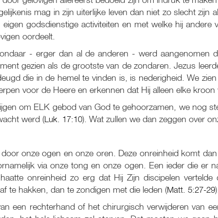
lijkenis mag in zijn uiterlijke leven dan niet zo slecht zij
eigen godsdienstige activiteiten en met welke hij andere 
vigen oordeelt.
dè zondaar - erger dan al de anderen - werd aangenomen 
ent gezien als de grootste van de zondaren. Jezus leerd
deugd die in de hemel te vinden is, is nederigheid. We zie
rpen voor de Heere en erkennen dat Hij alleen elke kroon 
krijgen om ELK gebod van God te gehoorzamen, we nog stee
wacht werd (
Luk. 17:10
). Wat zullen we dan zeggen over onz
 door onze ogen en onze oren. Deze onreinheid komt dan U
rnamelijk via onze tong en onze ogen. Een ieder die er na
s haatte onreinheid zo erg dat Hij Zijn discipelen vertelde
af te hakken, dan te zondigen met die leden (
Matt. 5:27-29
)
n een rechterhand of het chirurgisch verwijderen van ee