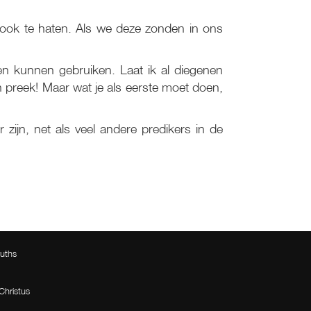
ook te haten. Als we deze zonden in ons
ken kunnen gebruiken. Laat ik al diegenen
en preek! Maar wat je als eerste moet doen,
zijn, net als veel andere predikers in de
Live
Upc
ruths
Christus
Woord voo