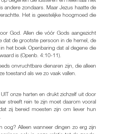
n als andere zondaars. Maar Jezus haatte de
verachtte. Het is geestelijke hoogmoed die
door God. Allen die vóór Gods aangezicht
e dat de grootste persoon in de hemel, de
n in het boek Openbaring dat al degene die
waard is (Openb. 4:10-11).
ds onvruchtbare dienaren zijn, die alleen
e toestand als we zo vaak vallen.
IT onze harten en drukt zichzelf uit door
ar streeft rein te zijn moet daarom vooral
 dat zij bereid moesten zijn om liever hun
.
n oog? Alleen wanneer dingen zo erg zijn