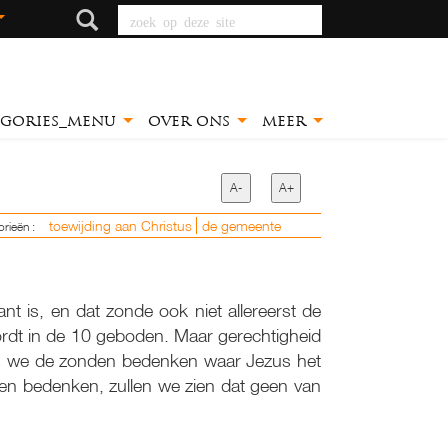
zoek op deze site
egories_menu
over ons
meer
A-
A+
toewijding aan Christus
de gemeente
orieën :
nt is, en dat zonde ook niet allereerst de
rdt in de 10 geboden. Maar gerechtigheid
ls we de zonden bedenken waar Jezus het
den bedenken, zullen we zien dat geen van