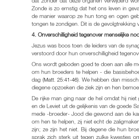
dat zonder dat deze organen verwijderd word
Zonde is zo ernstig dat het ons leven in gev
de manier waarop ze hun tong en ogen geb
tongen te zondigen. Dit is de gevolgtrekking
4. Onverschilligheid tegenover menselijke no
Jezus was boos toen de leiders van de synag
verstoord door hun onverschilligheid tegenov
Ons wordt geboden goed te doen aan alle me
om hun broeders te helpen - die basisbehoef
dag (
Matt. 25:41-46
). We hebben dan misschi
diegene opzoeken die ziek zijn en hen bemoed
De rijke man ging naar de hel omdat hij ni
en de Leviet uit de gelijkenis van de goede
mede -broeder- Jood die gewond aan de kant 
om hen te helpen, zij niet echt de zaligmake
zijn; ze zijn het niet. Bij degene die hun b
sprak zich sterk uit tegen zulke kwesties 