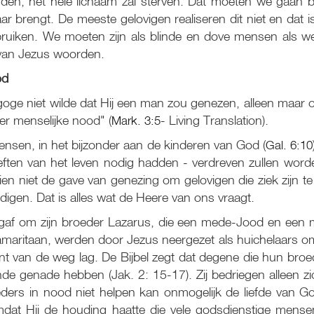
en, het hele lichaam zal sterven. Dat moeten we gaan be
aar brengt. De meeste gelovigen realiseren dit niet en dat
ruiken. We moeten zijn als blinde en dove mensen als 
 van Jezus woorden.
od
oge niet wilde dat Hij een man zou genezen, alleen maar
er menselijke nood" (
Mark. 3:5
- Living Translation).
nsen, in het bijzonder aan de kinderen van God (
Gal. 6:10
ten van het leven nodig hadden - verdreven zullen worde
en niet de gave van genezing om gelovigen die ziek zijn 
igen. Dat is alles wat de Heere van ons vraagt.
et gaf om zijn broeder Lazarus, die een mede-Jood en ee
 Samaritaan, werden door Jezus neergezet als huichelaars
van de weg lag. De Bijbel zegt dat degene die hun broed
nde genade hebben (Jak. 2: 15-17). Zij bedriegen alleen z
roeders in nood niet helpen kan onmogelijk de liefde van 
omdat Hij de houding haatte die vele godsdienstige mens