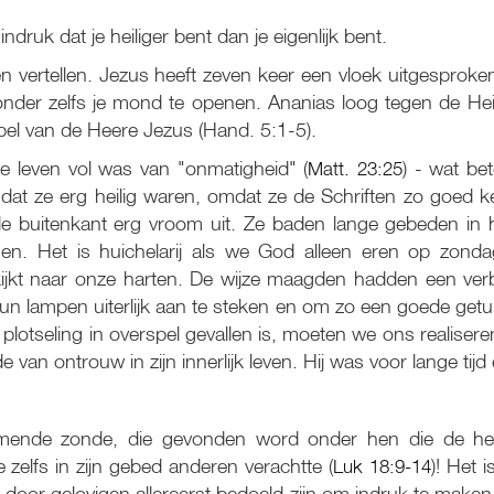
ndruk dat je heiliger bent dan je eigenlijk bent.
ugen vertellen. Jezus heeft zeven keer een vloek uitgesprok
zonder zelfs je mond te openen. Ananias loog tegen de H
ipel van de Heere Jezus (Hand. 5:1-5).
ke leven vol was van "onmatigheid" (
Matt. 23:25
) - wat be
 dat ze erg heilig waren, omdat ze de Schriften zo goed 
 buitenkant erg vroom uit. Ze baden lange gebeden in h
gen. Het is huichelarij als we God alleen eren op zonda
jkt naar onze harten. De wijze maagden hadden een verbor
lampen uiterlijk aan te steken en om zo een goede getu
ie plotseling in overspel gevallen is, moeten we ons realiser
e van ontrouw in zijn innerlijk leven. Hij was voor lange tijd
mende zonde, die gevonden word onder hen die de heil
e zelfs in zijn gebed anderen verachtte (
Luk 18:9-14
)! Het 
oor gelovigen allereerst bedoeld zijn om indruk te maken 