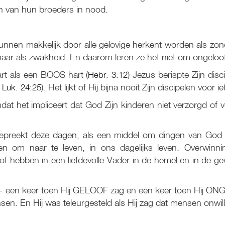
n van hun broeders in nood.
nnen makkelijk door alle gelovige herkent worden als zo
maar als zwakheid. En daarom leren ze het niet om ongeloo
art als een BOOS hart (
Hebr. 3:12
) Jezus berispte Zijn dis
;
Luk. 24:25
). Het lijkt of Hij bijna nooit Zijn discipelen voor 
at het impliceert dat God Zijn kinderen niet verzorgd of v
epreekt deze dagen, als een middel om dingen van God te
en om naar te leven, in ons dagelijks leven. Overwinn
oof hebben in een liefdevolle Vader in de hemel en in de ge
- een keer toen Hij GELOOF zag en een keer toen Hij ONG
nsen. En Hij was teleurgesteld als Hij zag dat mensen onwi