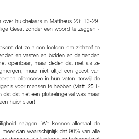
en over huichelaars in Mattheüs 23: 13-29.
eilige Geest zonder een woord te zeggen -
tekent dat ze alleen leefden om zichzelf te
kenden en vasten en bidden en de tienden
et openbaar, maar deden dat niet als ze
gmorgen, maar niet altijd een geest van
gen oliereserve in hun vaten, terwijl de
igenis voor mensen te hebben (
Matt. 25:1-
en dat dat niet een plotselinge val was maar
 een huichelaar!
igheid najagen. We kennen allemaal de
is meer dan waarschijnlijk dat 90% van alle
op degenen die luisteren en helemaal niet