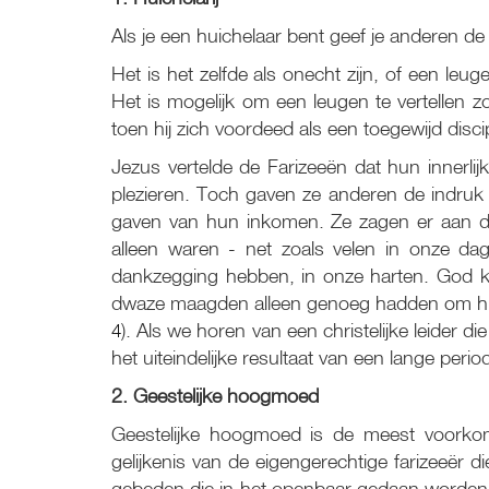
Als je een huichelaar bent geef je anderen de i
Het is het zelfde als onecht zijn, of een le
Het is mogelijk om een leugen te vertellen 
toen hij zich voordeed als een toegewijd disc
Jezus vertelde de Farizeeën dat hun innerlij
plezieren. Toch gaven ze anderen de indruk
gaven van hun inkomen. Ze zagen er aan de
alleen waren - net zoals velen in onze da
dankzegging hebben, in onze harten. God ki
dwaze maagden alleen genoeg hadden om hun 
4
). Als we horen van een christelijke leider d
het uiteindelijke resultaat van een lange period
2. Geestelijke hoogmoed
Geestelijke hoogmoed is de meest voorko
gelijkenis van de eigengerechtige farizeeër di
gebeden die in het openbaar gedaan worden d