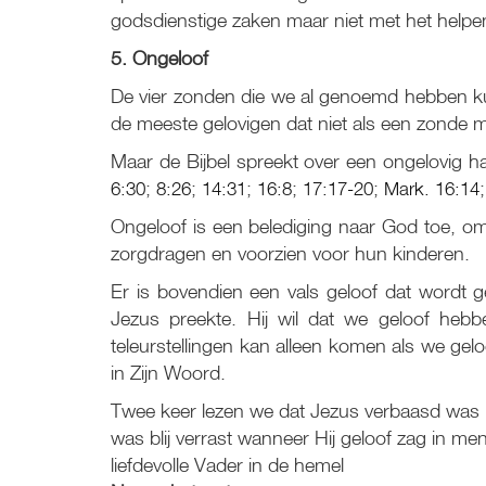
godsdienstige zaken maar niet met het helpe
5. Ongeloof
De vier zonden die we al genoemd hebben ku
de meeste gelovigen dat niet als een zonde 
Maar de Bijbel spreekt over een ongelovig h
6:30
;
8:26
;
14:31
;
16:8
;
17:17-20
;
Mark. 16:14
Ongeloof is een belediging naar God toe, omd
zorgdragen en voorzien voor hun kinderen.
Er is bovendien een vals geloof dat wordt g
Jezus preekte. Hij wil dat we geloof hebb
teleurstellingen kan alleen komen als we gel
in Zijn Woord.
Twee keer lezen we dat Jezus verbaasd was 
was blij verrast wanneer Hij geloof zag in me
liefdevolle Vader in de hemel