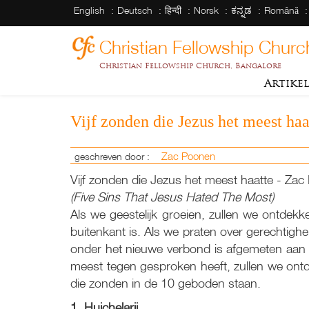
English
Deutsch
हिन्दी
Norsk
ಕನ್ನಡ
Română
Christian Fellowship Churc
Christian Fellowship Church, Bangalore
Artike
Vijf zonden die Jezus het meest haa
Zac Poonen
geschreven door :
Vijf zonden die Jezus het meest haatte - Za
(Five Sins That Jesus Hated The Most)
Als we geestelijk groeien, zullen we ontdekk
buitenkant is. Als we praten over gerechti
onder het nieuwe verbond is afgemeten aan
meest tegen gesproken heeft, zullen we ontd
die zonden in de 10 geboden staan.
1. Huichelarij