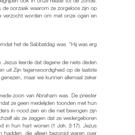
grijpen ook in onze relatie tot de zonde.
 is de oorzaak waarom ze zorgeloos zijn op
we verzocht worden om met onze ogen en
 omdat het de Sabbatdag was. "Hij was erg
). Jezus leerde dat degene die niets deden
n uit Zijn tegenwoordigheid op de laatste
te genezen, maar we kunnen allemaal zeker
n mede-zoon van Abraham was. De priester
 omdat ze geen medelijden toonden met hun
ers in nood zien en die niet bewogen zijn
ichzelf als ze zeggen dat ze wedergeboren
God in hun hart wonen (
1 Joh. 3:17
). Jezus
en hadden, die alleen bezorgd waren over