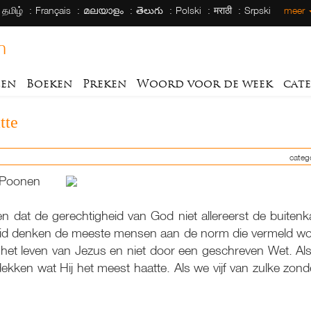
தமிழ்
Français
മലയാളം
తెలుగు
Polski
मराठी
Srpski
meer
h
len
Boeken
Preken
Woord voor de week
cat
tte
categ
c Poonen
en dat de gerechtigheid van God niet allereerst de buitenka
gheid denken de meeste mensen aan de norm die vermeld wo
 het leven van Jezus en niet door een geschreven Wet. A
ekken wat Hij het meest haatte. Als we vijf van zulke zon