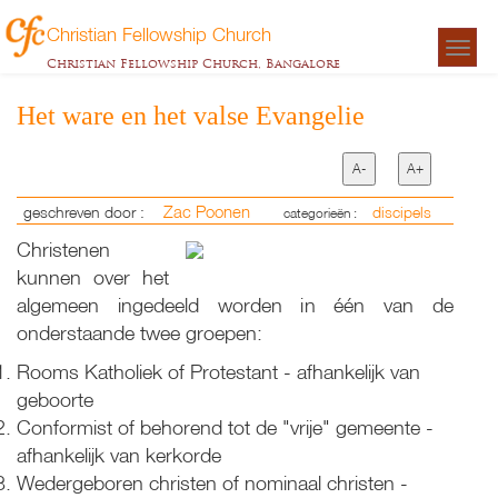
Christian Fellowship Church
Togg
Christian Fellowship Church, Bangalore
navigat
Het ware en het valse Evangelie
A-
A+
Zac Poonen
geschreven door :
discipels
categorieën :
Christenen
kunnen over het
algemeen ingedeeld worden in één van de
onderstaande twee groepen:
Rooms Katholiek of Protestant - afhankelijk van
geboorte
Conformist of behorend tot de "vrije" gemeente -
afhankelijk van kerkorde
Wedergeboren christen of nominaal christen -