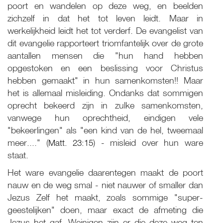
poort en wandelen op deze weg, en beelden
zichzelf in dat het tot leven leidt. Maar in
werkelijkheid leidt het tot verderf. De evangelist van
dit evangelie rapporteert triomfantelijk over de grote
aantallen mensen die "hun hand hebben
opgestoken en een beslissing voor Christus
hebben gemaakt" in hun samenkomsten!! Maar
het is allemaal misleiding. Ondanks dat sommigen
oprecht bekeerd zijn in zulke samenkomsten,
vanwege hun oprechtheid, eindigen vele
"bekeerlingen" als "een kind van de hel, tweemaal
meer...." (
Matt. 23:15
) - misleid over hun ware
staat.
Het ware evangelie daarentegen maakt de poort
nauw en de weg smal - niet nauwer of smaller dan
Jezus Zelf het maakt, zoals sommige "super-
geestelijken" doen, maar exact de afmeting die
Jezus het gaf. Weinigen zijn er die deze weg ten