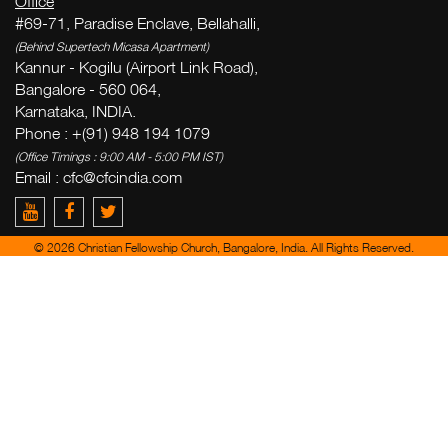
Office
More
#69-71, Paradise Enclave, Bellahalli,
(Behind Supertech Micasa Apartment)
Kannur - Kogilu (Airport Link Road),
W
Bangalore - 560 064,
Karnataka, INDIA.
v
Phone : +(91) 948 194 1079
(Office Timings : 9:00 AM - 5:00 PM IST)
( Th
Email :
cfc@cfcindia.com
Thi
© 2026 Christian Fellowship Church, Bangalore, India. All Rights Reserved.
Ge
week
Zac
del
yo