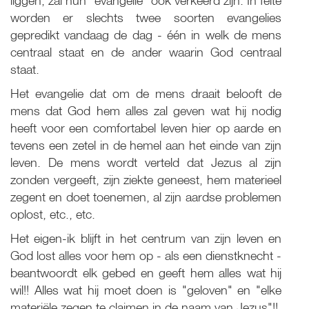
liggen, zal hun "evangelie" ook verkeerd zijn. In feite
worden er slechts twee soorten evangelies
gepredikt vandaag de dag - één in welk de mens
centraal staat en de ander waarin God centraal
staat.
Het evangelie dat om de mens draait belooft de
mens dat God hem alles zal geven wat hij nodig
heeft voor een comfortabel leven hier op aarde en
tevens een zetel in de hemel aan het einde van zijn
leven. De mens wordt verteld dat Jezus al zijn
zonden vergeeft, zijn ziekte geneest, hem materieel
zegent en doet toenemen, al zijn aardse problemen
oplost, etc., etc.
Het eigen-ik blijft in het centrum van zijn leven en
God lost alles voor hem op - als een dienstknecht -
beantwoordt elk gebed en geeft hem alles wat hij
wil!! Alles wat hij moet doen is "geloven" en "elke
materiële zegen te claimen in de naam van Jezus"!!